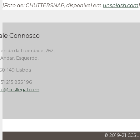
[Foto de: CHUTTERSNAP, disponível em
unsplash.com
]
ale Connosco
enida da Liberdade, 262,
 Andar, Esquerdo,
50-149 Lisboa
51 215 835 196
fo@ccsllegal.com
© 2019-21 CCSL 