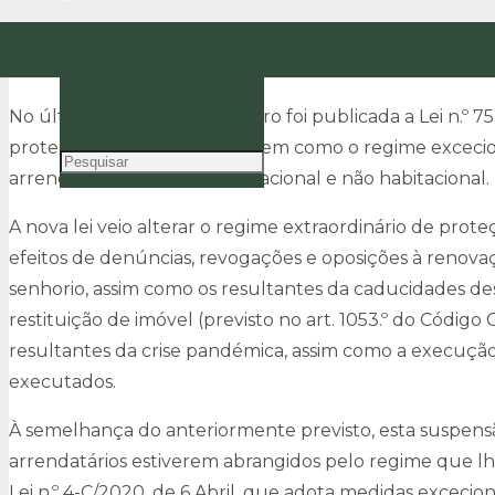
Últimas alterações ao regime extraordinário de pr
PT
pagamento das rendas no âmbito de contratos de 
EN
No último dia 30 de Dezembro foi publicada a Lei n.º 7
proteção de arrendatários, bem como o regime exceci
arrendamento urbano habitacional e não habitacional.
A nova lei veio alterar o regime extraordinário de prot
efeitos de denúncias, revogações e oposições à renova
senhorio, assim como os resultantes da caducidades des
restituição de imóvel (previsto no art. 1053.º do Códig
resultantes da crise pandémica, assim como a execuçã
executados.
À semelhança do anteriormente previsto, esta suspens
arrendatários estiverem abrangidos pelo regime que lhe
Lei n.º 4-C/2020, de 6 Abril, que adota medidas excecio