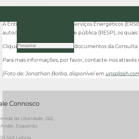
ERSE aprova condições dos contratos de uso das
PT
A Entidade Reguladora dos Serviços Energéticos (ERSE)
EN
autoconsumo através da rede pública (RESP), os quais 
Clique
AQUI
para aceder aos documentos da Consulta 
Para mais informações, por favor, contacte-nos através
[Foto de: Jonathan Borba, disponível em
unsplash.co
ale Connosco
enida da Liberdade, 262,
 Andar, Esquerdo,
50-149 Lisboa