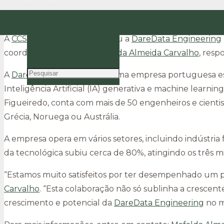
CCSL Advogados
assessora
DareData Engineering
PT
A
CCSL Advogados
assessorou a
DareData Engineering
EN
coordenada pela sócia
Mafalda Almeida Carvalho
, res
A
DareData Engineering
é uma empresa portuguesa esp
Inteligência Artificial (IA) generativa e machine lear
Figueiredo, conta com mais de 50 engenheiros e cientis
Grécia, Noruega ou Austrália.
A empresa opera em vários setores, incluindo indústria 
da tecnológica subiu cerca de 80%, atingindo os três m
“Estamos muito satisfeitos por ter desempenhado um pa
Carvalho
. “Esta colaboração não só sublinha a cresce
crescimento e potencial da
DareData Engineering
no m