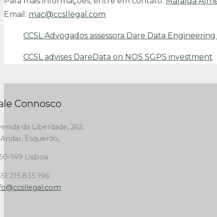
Para mais informações, entre em contato:
Mafalda Alme
Email:
mac@ccsllegal.com
CCSL Advogados assessora Dare Data Engineering
CCSL advises DareData on NOS SGPS investment
ale Connosco
enida da Liberdade, 262,
 Andar, Esquerdo,
50-149 Lisboa
51 215 835 196
fo@ccsllegal.com