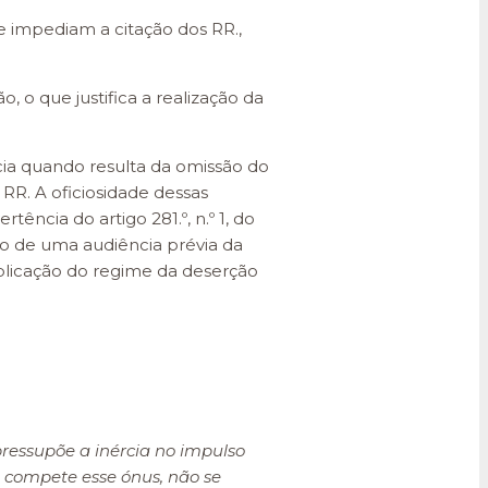
e impediam a citação dos RR.,
, o que justifica a realização da
cia quando resulta da omissão do
 RR. A oficiosidade dessas
ncia do artigo 281.º, n.º 1, do
ão de uma audiência prévia da
aplicação do regime da deserção
 pressupõe a inércia no impulso
 compete esse ónus, não se