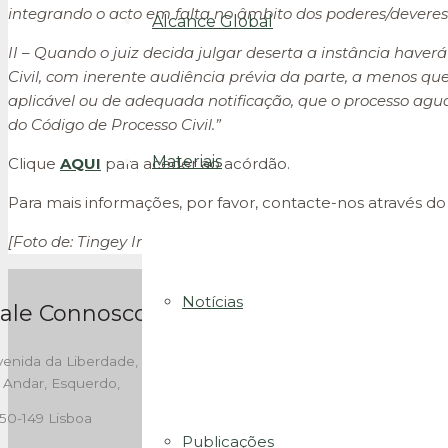
integrando o acto em falta no âmbito dos poderes/deveres o
Alcance Global
II – Quando o juiz decida julgar deserta a instância haverá
Civil, com inerente audiência prévia da parte, a menos qu
aplicável ou de adequada notificação, que o processo aguar
do Código de Processo Civil.”
Materiais
Clique
AQUI
para aceder ao acórdão.
Para mais informações, por favor, contacte-nos através do
[Foto de: Tingey Injury Law Firm, disponível em
unsplash.
Notícias
ale Connosco
enida da Liberdade, 262,
 Andar, Esquerdo,
50-149 Lisboa
Publicações