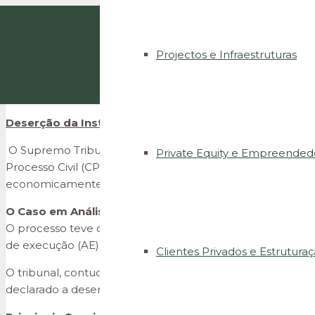
Projectos e Infraestruturas
Deserção da Instância: STJ Impõe Atuação Proativa d
O Supremo Tribunal de Justiça (STJ) fixou jurisprudência
Private Equity e Empreended
Processo Civil (CPC), clarificando o papel do tribunal na
economicamente mais vulneráveis.
O Caso em Análise
O processo teve origem numa ação em que a Autora (A.) b
de execução (AE) na citação dos Réus (RR.). Perante essa sit
Clientes Privados e Estrutura
O tribunal, contudo, indeferiu o pedido de imediato, sem 
declarado a deserção da instância por falta de impulso pr