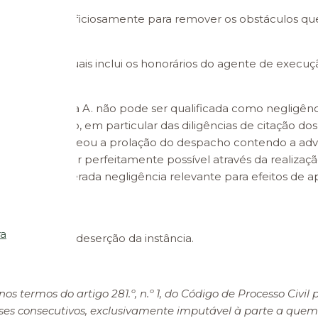
ia ter atuado oficiosamente para remover os obstáculos qu
rgos processuais inclui os honorários do agente de execução
ta de atuação da A. não pode ser qualificada como negligên
ão do processo, em particular das diligências de citação dos
uidade que rodeou a prolação do despacho contendo a advertê
, apesar de ser perfeitamente possível através da realizaç
. seja considerada negligência relevante para efeitos de 
ra
legais para a deserção da instância.
rudência
:
nos termos do artigo 281.º, n.º 1, do Código de Processo Civil
ses consecutivos, exclusivamente imputável à parte a quem