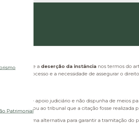
os Tribunais
 relevante sobre a
deserção da instância
nos termos do arti
orismo
 condução do processo e a necessidade de assegurar o direit
eneficiava de apoio judiciário e não dispunha de meios pa
uação, solicitou ao tribunal que a citação fosse realizada por
ção Patrimonial
providenciar uma alternativa para garantir a tramitação do
ocessual.