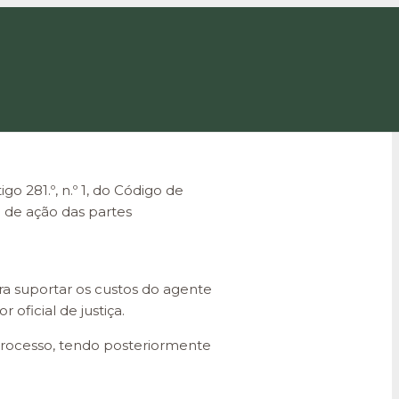
go 281.º, n.º 1, do Código de
o de ação das partes
ra suportar os custos do agente
 oficial de justiça.
 processo, tendo posteriormente