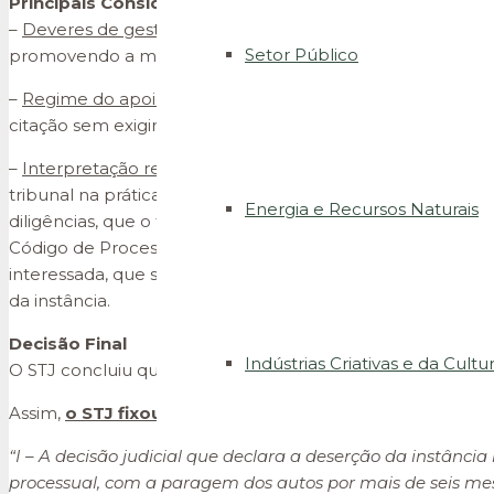
Principais Considerações do STJ
–
Deveres de gestão processual do juiz
– O tribunal dever
Setor Público
promovendo a marcha regular do processo.
–
Regime do apoio judiciário
– O direito à dispensa de enca
citação sem exigir o pagamento prévio da A.
–
Interpretação restritiva da deserção da instânci
a – A fal
tribunal na prática dos atos necessários à regular tramitaç
Energia e Recursos Naturais
diligências, que o tribunal não considerou, aliada à ambig
Código de Processo Civil – nunca devidamente esclarecida
interessada, que se impunha –, impede que a conduta da A
da instância.
Decisão Final
Indústrias Criativas e da Cultu
O STJ concluiu que não estavam reunidos os pressupostos 
Assim,
o STJ fixou a seguinte uniformização de jurisp
“I – A decisão judicial que declara a deserção da instância 
processual, com a paragem dos autos por mais de seis me