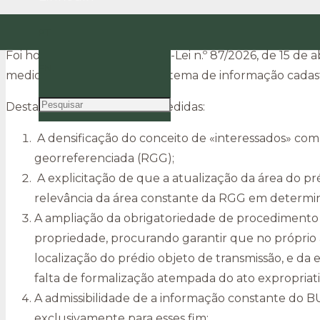
Alteração ao regime jurídico do sistema de inform
PT
Foi hoje publicado o Decreto-Lei n.º 87/2026, de 15 de ab
EN
medidas relativamente ao sistema de informação cadastr
Destacam-se as seguintes medidas:
A densificação do conceito de «interessados» com
georreferenciada (RGG);
A explicitação de que a atualização da área do pr
relevância da área constante da RGG em determin
A ampliação da obrigatoriedade de procedimento 
propriedade, procurando garantir que no próprio a
localização do prédio objeto de transmissão, e da 
falta de formalização atempada do ato expropriati
A admissibilidade de a informação constante do B
exclusivamente para esses fim;