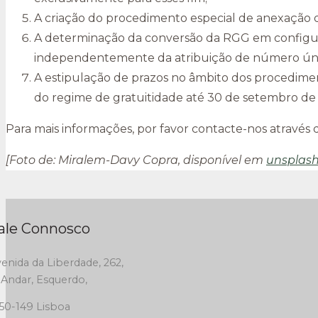
A criação do procedimento especial de anexação d
A determinação da conversão da RGG em configura
independentemente da atribuição de número únic
A estipulação de prazos no âmbito dos procedimento
do regime de gratuitidade até 30 de setembro de
Para mais informações, por favor contacte-nos através 
[Foto de: Miralem-Davy Copra, disponível em
unsplas
ale Connosco
enida da Liberdade, 262,
 Andar, Esquerdo,
50-149 Lisboa