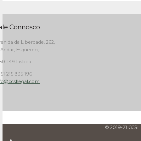
ale Connosco
enida da Liberdade, 262,
 Andar, Esquerdo,
50-149 Lisboa
51 215 835 196
fo@ccsllegal.com
© 2019-21 CCSL 