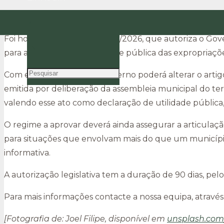
Autorização para Alteração ao Código das Expropr
PT
Foi hoje publicada a Lei n.º 25/2026, que autoriza o Go
EN
para a declaração de utilidade pública das expropriaçõe
Com esta autorização, o Governo poderá alterar o artigo
emitida por deliberação da assembleia municipal do terr
valendo esse ato como declaração de utilidade pública,
O regime a aprovar deverá ainda assegurar a articulaçã
para situações que envolvam mais do que um municíp
informativa.
A autorização legislativa tem a duração de 90 dias, pe
Para mais informações contacte a nossa equipa, através
[Fotografia de: Joel Filipe, disponível em
unsplash.com