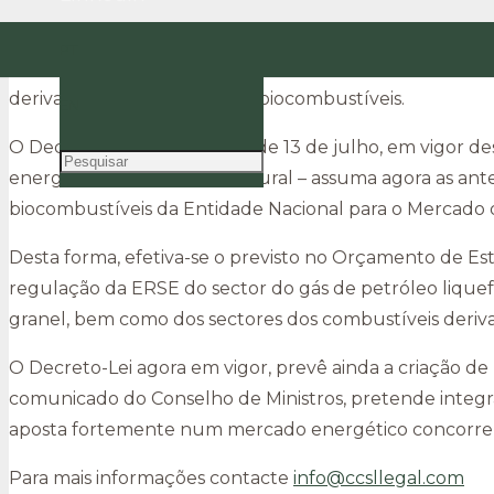
No passado dia 12 de Julho, o Conselho de Ministros a
PT
Energéticos, passando esta entidade a regular também o
derivados do petróleo e dos biocombustíveis.
EN
O Decreto-Lei n.º 57-A/2018, de 13 de julho, em vigor 
energia elétrica e do gás natural – assuma agora as a
biocombustíveis da Entidade Nacional para o Mercado d
Desta forma, efetiva-se o previsto no Orçamento de Es
regulação da ERSE do sector do gás de petróleo liquef
granel, bem como dos sectores dos combustíveis deriva
O Decreto-Lei agora em vigor, prevê ainda a criação d
comunicado do Conselho de Ministros, pretende inte
aposta fortemente num mercado energético concorrenci
Para mais informações contacte
info@ccsllegal.com