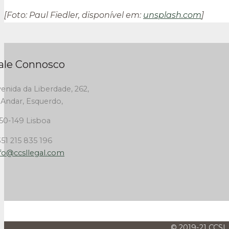
[Foto: Paul Fiedler, disponível em:
unsplash.com
]
ale Connosco
enida da Liberdade, 262,
 Andar, Esquerdo,
50-149 Lisboa
51 215 835 196
fo@ccsllegal.com
© 2019-21 CCSL 