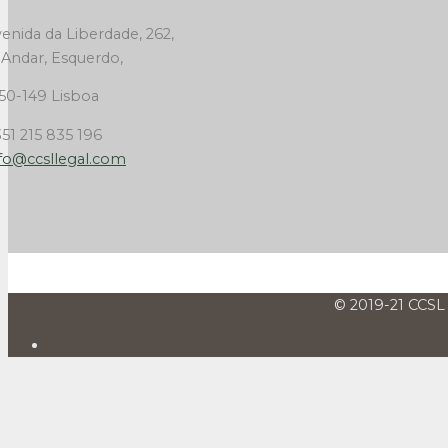
enida da Liberdade, 262,
 Andar, Esquerdo,
50-149 Lisboa
51 215 835 196
fo@ccsllegal.com
© 2019-21 CCSL 