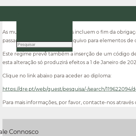
O Decreto-lei n.º 28/2019, de 15 de Fevereiro, vem r
PT
contabilidade das empresas, promovendo a utilização de 
EN
As mudanças mais relevantes incluem o fim da obrigação
passarem a ter sistemas de arquivo para elementos de 
Este regime prevê também a inserção de um código de b
esta alteração só produzirá efeitos a 1 de Janeiro de 20
Clique no link abaixo para aceder ao diploma:
https://dre.pt/web/guest/pesquisa/-/search/119622094/d
Para mais informações, por favor, contacte-nos através 
ale Connosco