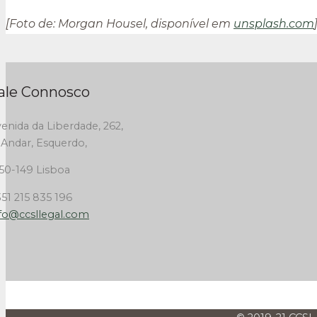
[Foto de: Morgan Housel, disponível em
unsplash.com
ale Connosco
enida da Liberdade, 262,
 Andar, Esquerdo,
50-149 Lisboa
51 215 835 196
fo@ccsllegal.com