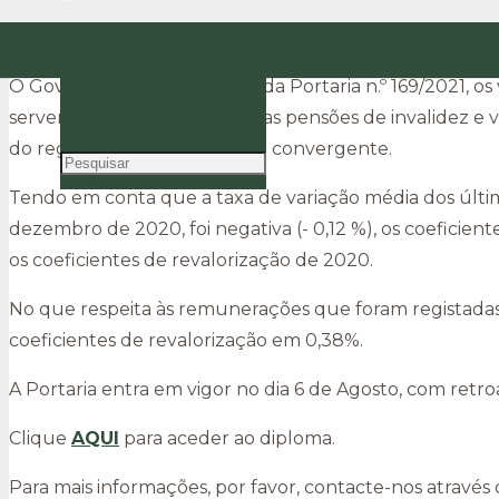
Coeficientes de Revalorização das Remunerações 
PT
O Governo aprovou, através da Portaria n.º 169/2021, os
EN
servem de base de cálculo das pensões de invalidez e v
do regime de proteção social convergente.
Tendo em conta que a taxa de variação média dos últi
dezembro de 2020, foi negativa (- 0,12 %), os coeficie
os coeficientes de revalorização de 2020.
No que respeita às remunerações que foram registadas a 
coeficientes de revalorização em 0,38%.
A Portaria entra em vigor no dia 6 de Agosto, com retro
Clique
AQUI
para aceder ao diploma.
Para mais informações, por favor, contacte-nos através 