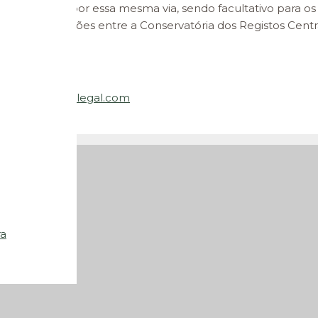
m notificados por essa mesma via, sendo facultativo para 
m as comunicações entre a Conservatória dos Registos Centra
ica.
 email
jlp@ccsllegal.com
ra