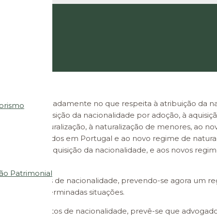
tuguesa, nomeadamente no que respeita à atribuição da nac
orismo
rangeiros, à aquisição da nacionalidade por adoção, à aquisi
s gerais na naturalização, à naturalização de menores, ao n
trangeiros nascidos em Portugal e ao novo regime de natur
de oposição à aquisição da nacionalidade, e aos novos regi
ção Patrimonial
procedimentos de nacionalidade, prevendo-se agora um reg
entos em determinadas situações.
dos procedimentos de nacionalidade, prevê-se que advogado