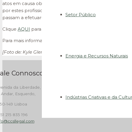
atos em causa obrigatoriamente por via eletrónica e seja
por estes profissionais o recurso à via eletrónica. També
Setor Público
passam a efetuar-se, sempre que possível, por via eletrón
Clique
AQUI
para aceder ao diploma.
Para mais informações, por favor contacte-nos através do
[Foto de: Kyle Glenn, disponível em
unsplash.com
]
Energia e Recursos Naturais
ale Connosco
enida da Liberdade, 262,
 Andar, Esquerdo,
Indústrias Criativas e da Cultu
50-149 Lisboa
51 215 835 196
nfo@ccsllegal.com