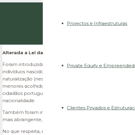
Projectos e Infraestruturas
Alterada a Lei da Nacionalidade Portuguesa
Foram introduzidas alterações à Lei da Nacionalidade Por
Private Equity e Empreended
indivíduos nascidos em território português, filhos de est
naturalização (neste âmbito no que respeita aos requisito
menores acolhidos em instituições, à naturalização de es
cidadãos portugueses originários), à alteração do regime 
nacionalidade.
Clientes Privados e Estrutura
Também foram introduzidas alterações à tramitação dos 
mais abrangente, e dispensando-se a tradução de docum
No que respeita, em particular, à tramitação eletrónica 