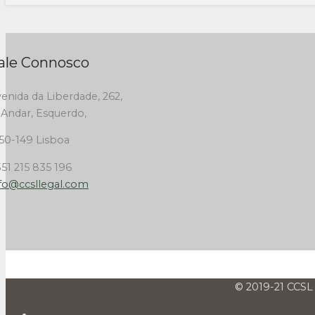
ale Connosco
enida da Liberdade, 262,
 Andar, Esquerdo,
50-149 Lisboa
51 215 835 196
fo@ccsllegal.com
© 2019-21 CCSL 